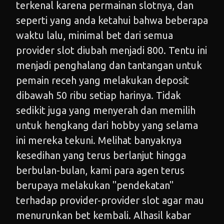
terkenal karena permainan slotnya, dan
seperti yang anda ketahui bahwa beberapa
waktu lalu, minimal bet dari semua
provider slot diubah menjadi 800. Tentu ini
menjadi penghalang dan tantangan untuk
pemain receh yang melakukan deposit
dibawah 50 ribu setiap harinya. Tidak
sedikit juga yang menyerah dan memilih
untuk hengkang dari hobby yang selama
ini mereka tekuni. Melihat banyaknya
kesedihan yang terus berlanjut hingga
berbulan-bulan, kami para agen terus
berupaya melakukan "pendekatan"
terhadap provider-provider slot agar mau
menurunkan bet kembali. Alhasil kabar