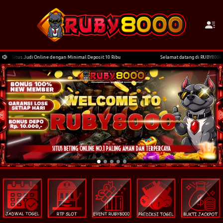
itus Judi Online dengan Minimal Deposit 10 Ribu
Selamat datang di RUBY8000 Situs 