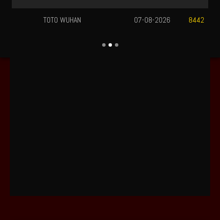
TOTO WUHAN
07-08-2026
8442