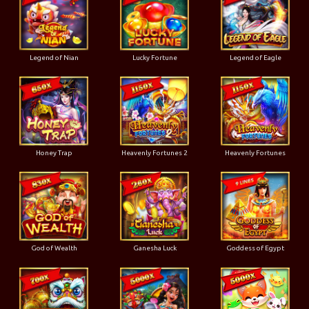
Legend of Nian
Lucky Fortune
Legend of Eagle
Honey Trap
Heavenly Fortunes 2
Heavenly Fortunes
God of Wealth
Ganesha Luck
Goddess of Egypt