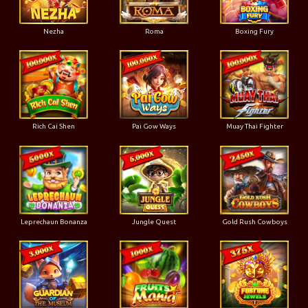
Nezha
Roma
Boxing Fury
Rich Cai Shen
Pai Gow Ways
Muay Thai Fighter
Leprechaun Bonanza
Jungle Quest
Gold Rush Cowboys